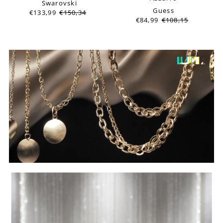
Swarovski
Guess
€133,99
€150,34
€84,99
€108,15