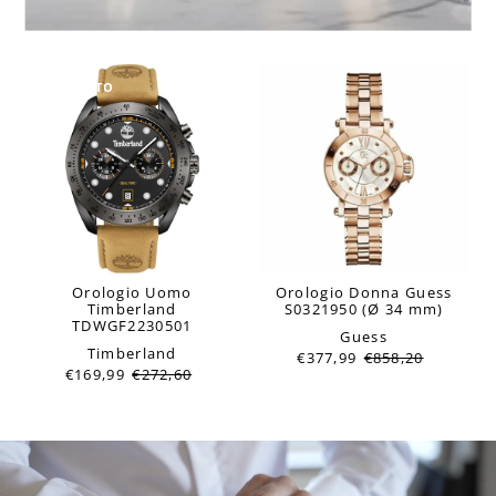
ESAURITO
ESAURITO
Orologio Uomo
Orologio Donna Guess
Timberland
S0321950 (Ø 34 mm)
TDWGF2230501
Guess
Timberland
€377,99
€858,20
€169,99
€272,60