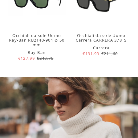
Occhiali da sole Uomo
Occhiali da sole Uomo
Ray-Ban RB2140-901 Ø 50
Carrera CARRERA 378_S
mm
Carrera
Ray-Ban
€191,99
€211,60
€127,99
€248,76