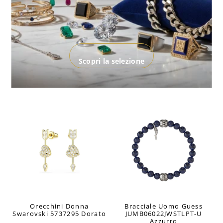
Scopri la selezione
ESAURITO
ESAURITO
Orecchini Donna
Bracciale Uomo Guess
Swarovski 5737295 Dorato
JUMB06022JWSTLPT-U
Azzurro