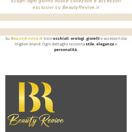
Scopri ogni giorno nuove collezioni e accessori
esclusivi su BeautyRevive.it
Su
BeautyRevive.it
trovi
occhiali
,
orologi
,
gioielli
e accessori dai
migliori brand. Ogni dettaglio racconta
stile
,
eleganza
e
personalità
.