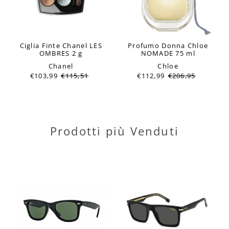
Ciglia Finte Chanel LES
Profumo Donna Chloe
OMBRES 2 g
NOMADE 75 ml
Chanel
Chloe
€103,99
€115,51
€112,99
€206,95
Prodotti più Venduti
SCONTO 49%
ESAURITO