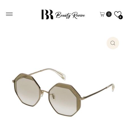
Vai direttamente ai contenuti
0
0