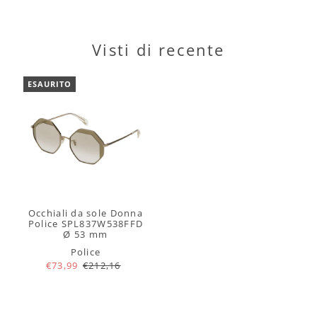
Visti di recente
ESAURITO
Occhiali da sole Donna
Police SPL837W538FFD
Ø 53 mm
Police
€73,99
€212,16