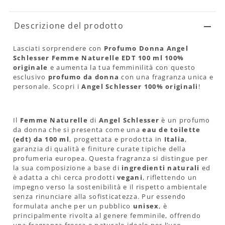
Descrizione del prodotto
Lasciati sorprendere con
Profumo Donna Angel
Schlesser Femme Naturelle EDT 100 ml 100%
originale
e aumenta la tua femminilità con questo
esclusivo
profumo da donna
con una fragranza unica e
personale. Scopri i
Angel Schlesser 100% originali
!
Il
Femme Naturelle
di
Angel Schlesser
è un profumo
da donna che si presenta come una
eau de toilette
(edt) da 100 ml
, progettata e prodotta in
Italia
,
garanzia di qualità e finiture curate tipiche della
profumeria europea. Questa fragranza si distingue per
la sua composizione a base di
ingredienti naturali
ed
è adatta a chi cerca prodotti
vegani
, riflettendo un
impegno verso la sostenibilità e il rispetto ambientale
senza rinunciare alla sofisticatezza. Pur essendo
formulata anche per un pubblico
unisex
, è
principalmente rivolta al genere femminile, offrendo
una fragranza fresca e naturale ideale per l’uso