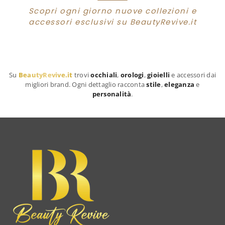
Scopri ogni giorno nuove collezioni e
accessori esclusivi su BeautyRevive.it
Su
BeautyRevive.it
trovi
occhiali
,
orologi
,
gioielli
e accessori dai
migliori brand. Ogni dettaglio racconta
stile
,
eleganza
e
personalità
.