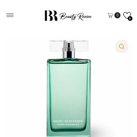
Vai direttamente ai contenuti
0
0