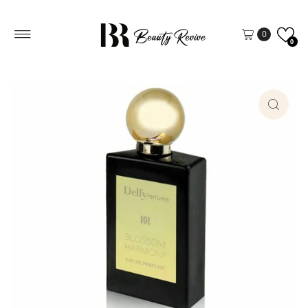
Vai direttamente ai contenuti
0
0