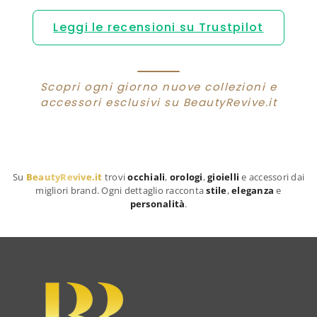
Leggi le recensioni su Trustpilot
Scopri ogni giorno nuove collezioni e
accessori esclusivi su BeautyRevive.it
Su
BeautyRevive.it
trovi
occhiali
,
orologi
,
gioielli
e accessori dai
migliori brand. Ogni dettaglio racconta
stile
,
eleganza
e
personalità
.