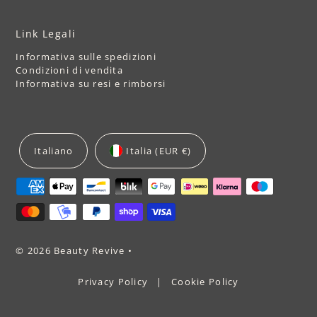
Link Legali
Informativa sulle spedizioni
Condizioni di vendita
Informativa su resi e rimborsi
Italiano
Italia (EUR €)
© 2026 Beauty Revive
•
Privacy Policy
|
Cookie Policy
€66,99
€81,29
ESAURITO