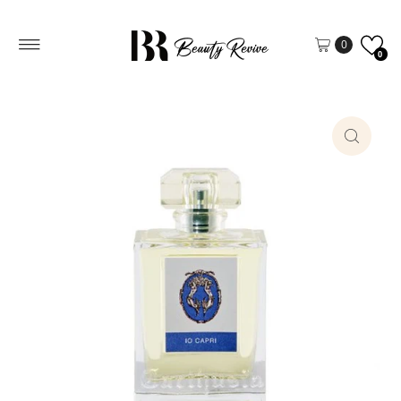
Vai direttamente ai contenuti
0
0