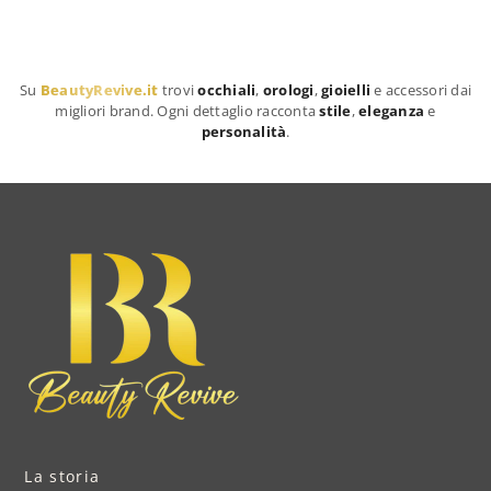
Su
BeautyRevive.it
trovi
occhiali
,
orologi
,
gioielli
e accessori dai
migliori brand. Ogni dettaglio racconta
stile
,
eleganza
e
personalità
.
La storia